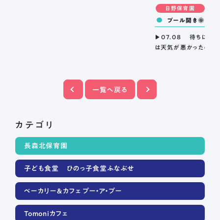
日野保育園
プール開き🌞（きり
▶07.08 待ちに待っ
は天気が悪かったので、
一覧へ戻る
カテゴリ
長森北保育園
子ども食堂 ひのっ子食堂ふなぶせ
ベーカリー＆カフェ プー・ア・プー
Tomoniカフェ