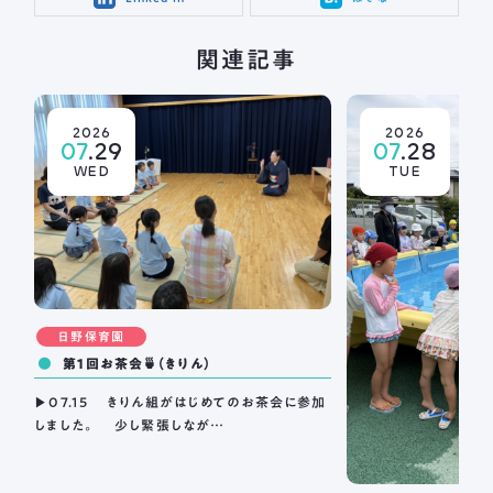
関連記事
2026
2026
07
.29
07
.28
WED
TUE
日野保育園
第１回お茶会🍵（きりん）
▶07.15 きりん組がはじめてのお茶会に参加
しました。 少し緊張しなが…