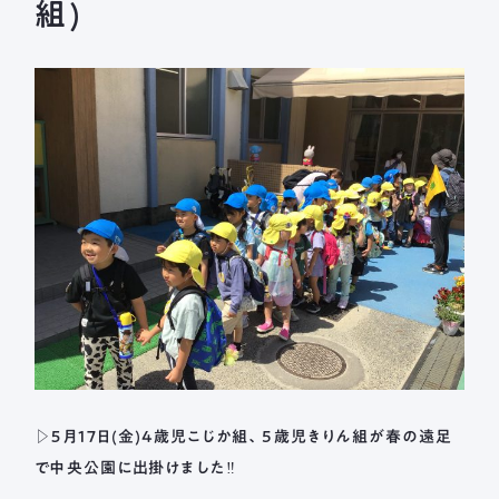
長森北保育園
組)
採用情報
募集要項
新着情報
ブログ
メールフォームまたはお電話から、
お気軽にご連絡ください。
法人本部 TEL ： 058-244-0027
受付時間 ： 平日 9:00 ~ 17:00
▷５月17日(金)4歳児こじか組、5歳児きりん組が春の遠足
で中央公園に出掛けました‼