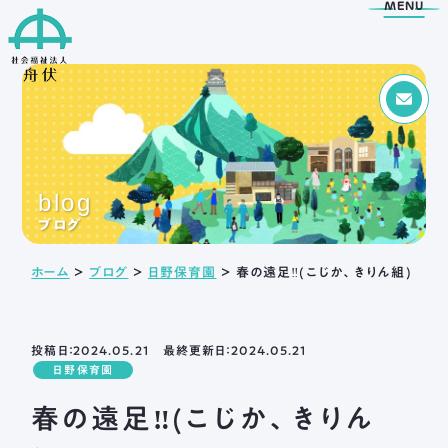
MENU
Menu
トップページ
blog
舟伏の取り組み
舟伏について
ブログ
生活訓練はばたき
ご挨拶
ホーム
＞
ブログ
＞
日野保育園
＞
春の遠足‼(こじか、きりん組)
支援センター
法人概要
工房はばたき
情報公開
清流障がい者就業 ・
アクセス
生活支援センターふなぶせ
投稿日：2024.05.21 最終更新日：2024.05.21
日野保育園
岐阜市超短時間ワーク
応援センター
春の遠足‼(こじか、きりん
日野保育園