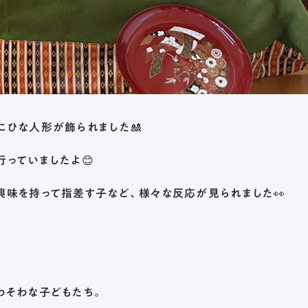
Menu
ひな人形が飾られました🎎
舟伏の取り組み
っていましたよ😊
生活訓練はばたき
味を持って指差す子など、様々な反応が見られました👀
支援センター
工房はばたき
清流障がい者就業 
生活支援センター
岐阜市超短時間ワ
わそわな子どもたち。
応援センター