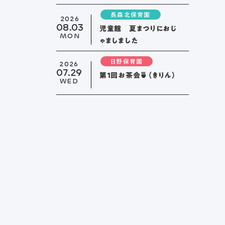
長森北保育園
2026
08.03
児童館 夏まつりにおじ
MON
ゃましました
要項
新着情報
ブログ
日野保育園
2026
07.29
第１回お茶会🍵（きりん）
WED
またはお電話から、
ください。
： 058-244-0027
 9:00 ~ 17:00