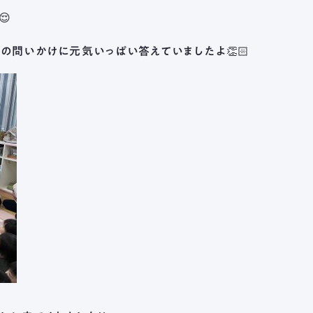
日野保育園
😌
長森北保育園
問いかけに元気いっぱい答えていましたよ👏🏻
採用情報
募集
メールフォーム
お気軽にご連絡
法人本部 TEL 
受付時間 ： 平日