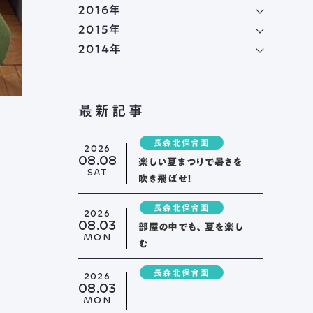
2016年
2015年
2014年
最新記事
トップページ
長森北保育園
2026
08.08
舟伏について
楽しい夏まつりで暑さを
SAT
吹き飛ばせ！
ご挨拶
長森北保育園
法人概要
2026
08.03
部屋の中でも、夏を楽し
情報公開
MON
む
・
アクセス
ふなぶせ
長森北保育園
2026
08.03
ーク
MON