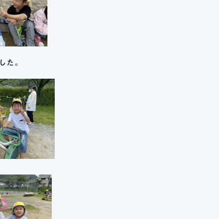
した。
Menu
舟伏の取り組み
生活訓練はばたき
支援センター
工房はばたき
清流障がい者就業 
生活支援センター
岐阜市超短時間ワ
応援センター