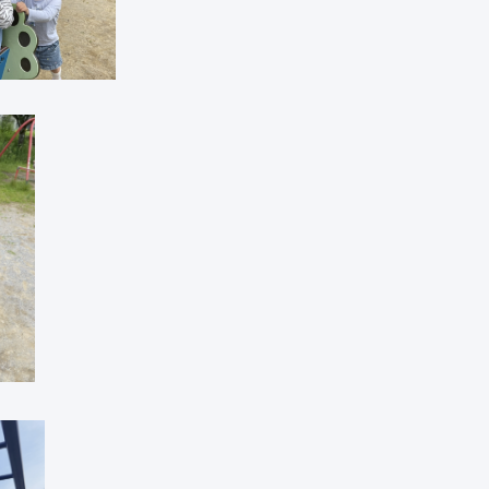
日野保育園
長森北保育園
採用情報
募集
メールフォーム
お気軽にご連絡
法人本部 TEL 
受付時間 ： 平日