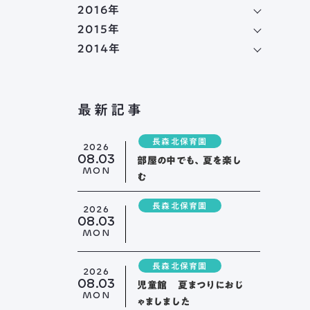
2016年
2015年
2014年
最新記事
トップページ
長森北保育園
2026
08.03
舟伏について
部屋の中でも、夏を楽し
MON
む
ご挨拶
長森北保育園
2026
法人概要
08.03
情報公開
MON
・
アクセス
ふなぶせ
長森北保育園
2026
08.03
児童館 夏まつりにおじ
ーク
MON
ゃましました