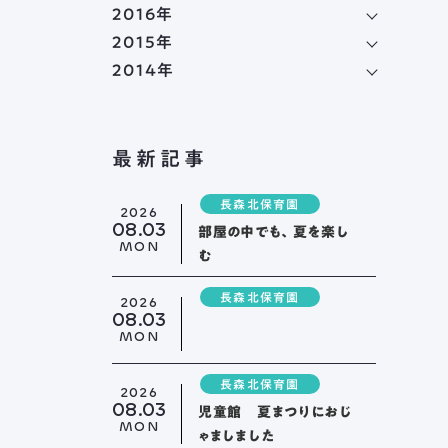
2016年
2015年
2014年
最新記事
トップページ
長森北保育園
2026
08.03
舟伏について
部屋の中でも、夏を楽し
MON
む
ご挨拶
長森北保育園
2026
法人概要
08.03
情報公開
MON
・
アクセス
ふなぶせ
長森北保育園
2026
08.03
児童館 夏まつりにおじ
ーク
MON
ゃましました