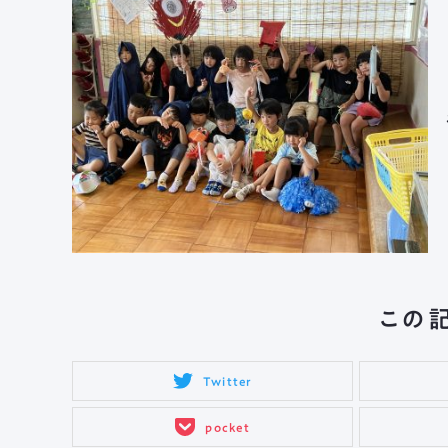
お
この
Twitter
pocket