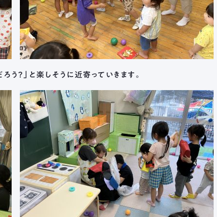
日野保育園
長森北保育園
採用情報
募集
ろう？」と楽しそうに近寄っていきます。
メールフォーム
お気軽にご連絡
法人本部 TEL 
受付時間 ： 平日