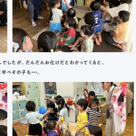
Menu
んでしたが、だんだんお化けだとわかってくると、
舟伏の取り組み
半べその子も・・・。
生活訓練はばたき
支援センター
工房はばたき
清流障がい者就業 
生活支援センター
岐阜市超短時間ワ
応援センター