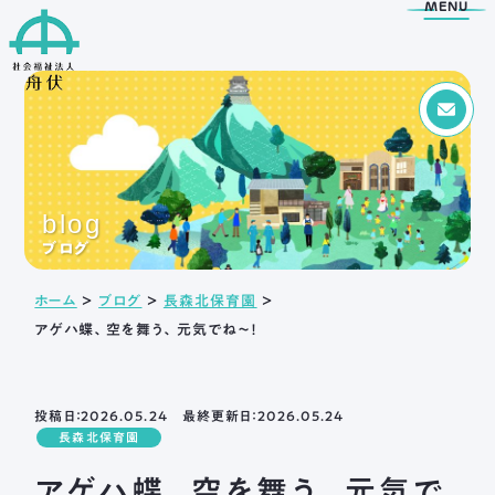
MENU
Menu
トップページ
blog
舟伏の取り組み
舟伏について
ブログ
生活訓練はばたき
ご挨拶
ホーム
＞
ブログ
＞
長森北保育園
＞
支援センター
法人概要
アゲハ蝶、空を舞う、元気でね～！
工房はばたき
情報公開
清流障がい者就業 ・
アクセス
生活支援センターふなぶせ
岐阜市超短時間ワーク
投稿日：2026.05.24 最終更新日：2026.05.24
応援センター
長森北保育園
日野保育園
アゲハ蝶、空を舞う、元気で