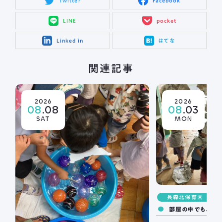
Twitter
Facebook
LINE
pocket
Linked in
はてな
関連記事
2026
2026
08
.08
08
.03
SAT
MON
長森北保育園
部屋の中でも、夏