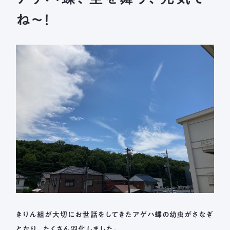
長森北保育園
ね～！
採用情報
募集要項
新着情報
ブログ
メールフォームまたはお電話から、
お気軽にご連絡ください。
法人本部 TEL ： 058-244-0027
受付時間 ： 平日 9:00 ~ 17:00
きりん組が大切にお世話をしてきたアゲハ蝶の幼虫がさなぎ
となり、たくさん羽化しました。