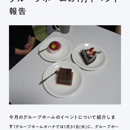
長森北保育園
報告
採用情報
募集要項
新着情報
ブログ
メールフォームまたはお電話から、
お気軽にご連絡ください。
法人本部 TEL ： 058-244-0027
受付時間 ： 平日 9:00 ~ 17:00
今月のグループホームのイベントについて紹介しま
す！
グループホームオハナでは1月31日(水)に、グループホー