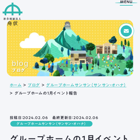
MENU
Menu
トップページ
blog
舟伏の取り組み
舟伏について
ブログ
生活訓練はばたき
ご挨拶
ホーム
＞
ブログ
＞
グループホームサンサン（サンサン・オハナ）
支援センター
法人概要
＞
グループホームの1月イベント報告
工房はばたき
情報公開
清流障がい者就業 ・
アクセス
生活支援センターふなぶせ
岐阜市超短時間ワーク
投稿日：2024.02.06 最終更新日：2024.02.06
応援センター
グループホームサンサン（サンサン・オハナ）
日野保育園
グループホームの1月イベント