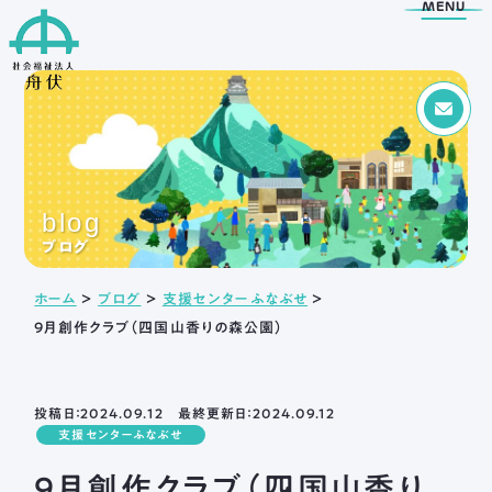
MENU
Menu
トップページ
blog
舟伏の取り組み
舟伏について
ブログ
生活訓練はばたき
ご挨拶
ホーム
＞
ブログ
＞
支援センターふなぶせ
＞
支援センター
法人概要
9月創作クラブ（四国山香りの森公園）
工房はばたき
情報公開
清流障がい者就業 ・
アクセス
生活支援センターふなぶせ
岐阜市超短時間ワーク
投稿日：2024.09.12 最終更新日：2024.09.12
応援センター
支援センターふなぶせ
日野保育園
9月創作クラブ（四国山香り