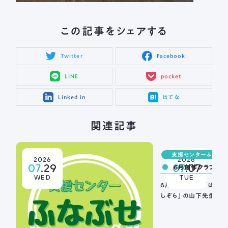
この記事をシェアする
Twitter
Facebook
LINE
pocket
Linked in
はてな
関連記事
支援センターふなぶ
2026
2026
07
.29
07
.07
6月創作クラブ（グ
WED
TUE
6月の創作クラブは昨年
しぞら」の山下先生にお