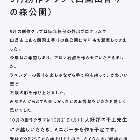
長森北保育園
の森公園）
採用情報
募集要項
新着情報
ブログ
9月の創作クラブは毎年恒例の外出プログラムで
山県市にある四国山香りの森公園に今年もお邪魔してきま
した。
メールフォームまたはお電話から、
今年はご希望もあり、アロマ石鹸を作らせていただきまし
お気軽にご連絡ください。
た。
法人本部 TEL ： 058-244-0027
受付時間 ： 平日 9:00 ~ 17:00
ラベンダーの香りを楽しみながら手で粉を練って、かわいい
型で
石鹸の形を作り上げました。
みなさんからとても楽しかったとのお言葉をいただき嬉しく
思いました。
大好評の平工先生
10月の創作クラブは10月21日（月）に
に
お越しいただき、ミニポーチを作る予定です。
受付が9月25日から始まりますので、たくさんのご参加お待