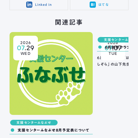
Linked in
はてな
関連記事
支援センターふなぶ
2026
2026
07
.29
07
.07
6月創作クラブ（グ
WED
TUE
6月の創作クラブは昨年
しぞら」の山下先生にお
支援センターふなぶせ
支援センターふなぶせ8月予定表について