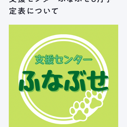
長森北保育園
定表について
採用情報
募集要項
新着情報
ブログ
メールフォームまたはお電話から、
お気軽にご連絡ください。
法人本部 TEL ： 058-244-0027
受付時間 ： 平日 9:00 ~ 17:00