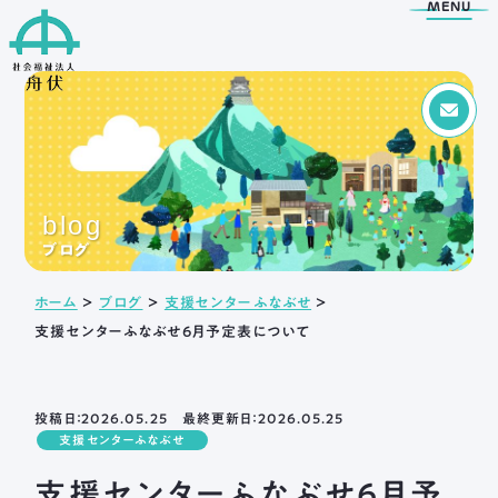
MENU
Menu
トップページ
blog
舟伏の取り組み
舟伏について
ブログ
生活訓練はばたき
ご挨拶
ホーム
＞
ブログ
＞
支援センターふなぶせ
＞
支援センター
法人概要
支援センターふなぶせ6月予定表について
工房はばたき
情報公開
清流障がい者就業 ・
アクセス
生活支援センターふなぶせ
岐阜市超短時間ワーク
投稿日：2026.05.25 最終更新日：2026.05.25
応援センター
支援センターふなぶせ
日野保育園
支援センターふなぶせ6月予