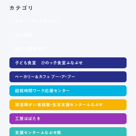
長森北保育園
カテゴリ
採用情報
募集要項
新着情報
ブログ
グループホームサンサン
法人全体
障がい福祉部門
メールフォームまたはお電話から、
お気軽にご連絡ください。
子ども食堂 ひのっ子食堂ふなぶせ
法人本部 TEL ： 058-244-0027
受付時間 ： 平日 9:00 ~ 17:00
ベーカリー＆カフェ プー・ア・プー
超短時間ワーク応援センター
清流障がい者就業・生活支援センターふなぶせ
工房はばたき
支援センターふなぶせ南