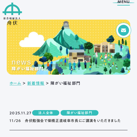
MENU
Menu
トップページ
news
舟伏の取り組み
舟伏について
障がい福祉部門
生活訓練はばたき
ご挨拶
ホーム
＞
新着情報
＞
障がい福祉部門
支援センター
法人概要
工房はばたき
情報公開
清流障がい者就業 ・
アクセス
生活支援センターふなぶせ
2025.11.27
法人全体
障がい福祉部門
岐阜市超短時間ワーク
応援センター
11/26 舟伏勉強会で柴橋正直岐阜市長にご講演をいただきました
日野保育園