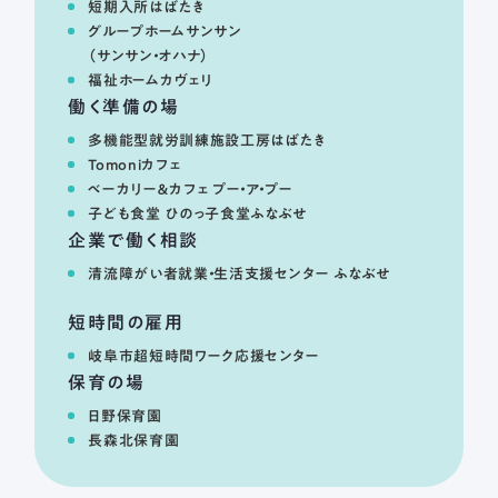
短期入所はばたき
グループホームサンサン
（サンサン・オハナ）
福祉ホームカヴェリ
働く準備の場
多機能型就労訓練施設工房はばたき
Tomoniカフェ
ベーカリー＆カフェ プー・ア・プー
子ども食堂 ひのっ子食堂ふなぶせ
企業で働く相談
清流障がい者就業・生活支援センター ふなぶせ
短時間の雇用
もっと自分らしく
岐阜市超短時間ワーク応援センター
保育の場
輝ける毎日を。
日野保育園
長森北保育園