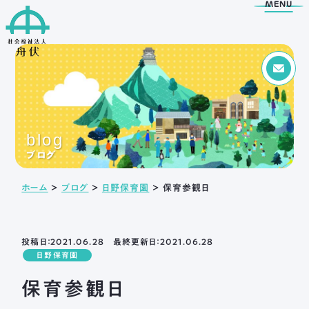
MENU
Menu
トップページ
blog
舟伏の取り組み
舟伏について
ブログ
生活訓練はばたき
ご挨拶
ホーム
＞
ブログ
＞
日野保育園
＞
保育参観日
支援センター
法人概要
工房はばたき
情報公開
清流障がい者就業 ・
アクセス
生活支援センターふなぶせ
投稿日：2021.06.28 最終更新日：2021.06.28
日野保育園
岐阜市超短時間ワーク
応援センター
保育参観日
日野保育園