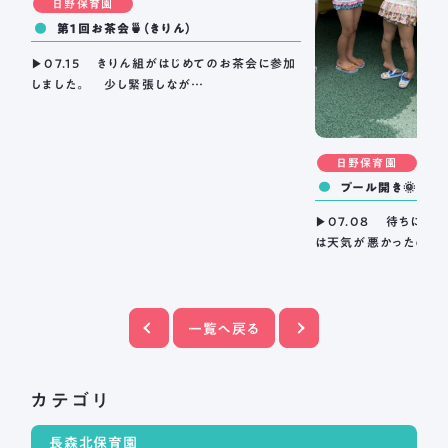
日野保育園
第１回お茶会🍵（きりん）
▶07.15 きりん組がはじめてのお茶会に参加
しました。 少し緊張しなが…
日野保育園
プール開き🌞（きり
▶07.08 待ちに待っ
は天気が悪かったので、
一覧へ戻る
カテゴリ
長森北保育園