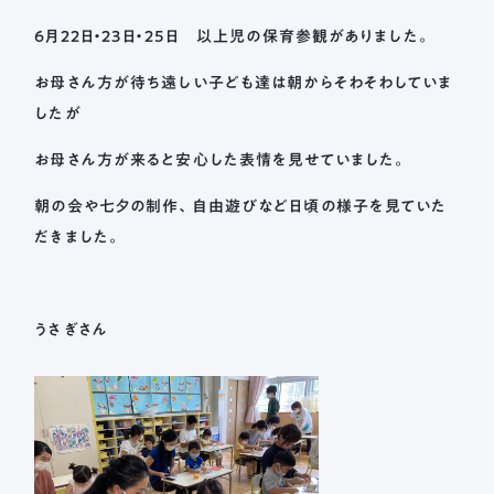
長森北保育園
6月22日・23日・25日 以上児の保育参観がありました。
採用情報
募集要項
新着情報
ブログ
お母さん方が待ち遠しい子ども達は朝からそわそわしていま
したが
お母さん方が来ると安心した表情を見せていました。
メールフォームまたはお電話から、
お気軽にご連絡ください。
朝の会や七夕の制作、自由遊びなど日頃の様子を見ていた
法人本部 TEL ： 058-244-0027
だきました。
受付時間 ： 平日 9:00 ~ 17:00
うさぎさん