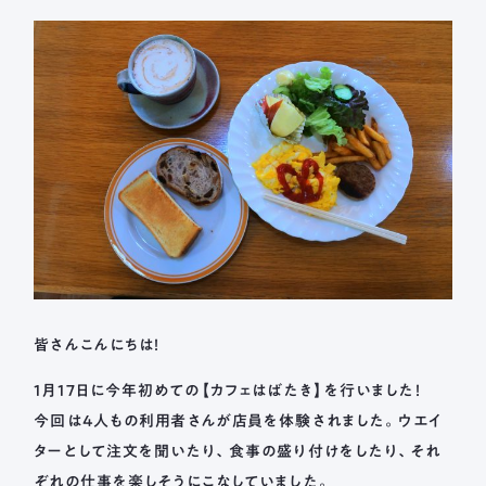
長森北保育園
採用情報
募集要項
新着情報
ブログ
メールフォームまたはお電話から、
お気軽にご連絡ください。
法人本部 TEL ： 058-244-0027
受付時間 ： 平日 9:00 ~ 17:00
皆さんこんにちは！
1月17日に今年初めての【カフェはばたき】を行いました！
今回は4人もの利用者さんが店員を体験されました。ウエイ
ターとして注文を聞いたり、食事の盛り付けをしたり、それ
ぞれの仕事を楽しそうにこなしていました。