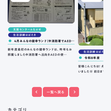
支援センターふなぶせ
生活訓練はばたき
4月みんなの健幸ランド（中消防署でAEDの
使い方を教えてもらおう）
新年度最初のみんなの健幸ランドは、昨年もお
生活訓練はばたき
邪魔しました中消防署へ出向きAEDの使…
令和８年度 お花
皆様こんにちは！ 舟伏
いました🌸 前日まで大
一覧へ戻る
カテゴリ