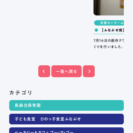
支援センターふなぶ
【ふなぶせ南】創
鈴を作りました。
7月16日の創作クラブ
くりを行い
一覧へ戻る
カテゴリ
長森北保育園
子ども食堂 ひのっ子食堂ふなぶせ
ベーカリー＆カフェ プー・ア・プー