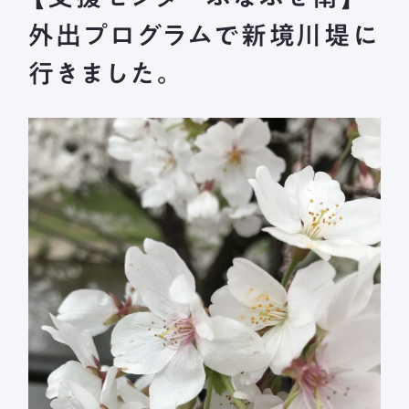
長森北保育園
外出プログラムで新境川堤に
採用情報
募集要項
新着情報
ブログ
行きました。
メールフォームまたはお電話から、
お気軽にご連絡ください。
法人本部 TEL ： 058-244-0027
受付時間 ： 平日 9:00 ~ 17:00