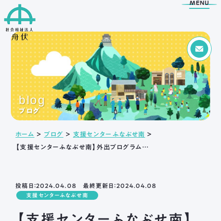
MENU
Menu
トップページ
blog
舟伏の取り組み
舟伏について
ブログ
生活訓練はばたき
ご挨拶
ホーム
＞
ブログ
＞
支援センターふなぶせ南
＞
支援センター
法人概要
【支援センターふなぶせ南】外出プログラムで新境川堤に行きました。
工房はばたき
情報公開
清流障がい者就業 ・
アクセス
生活支援センターふなぶせ
岐阜市超短時間ワーク
投稿日：2024.04.08 最終更新日：2024.04.08
応援センター
支援センターふなぶせ南
日野保育園
【支援センターふなぶせ南】