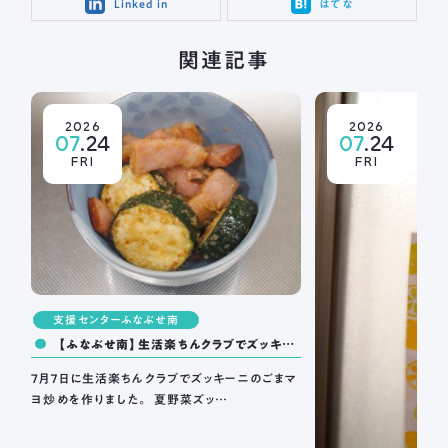
Linked in
はてな
関連記事
2026
2026
07
.24
07
.24
FRI
FRI
支援センターふなぶせ南
【ふなぶせ南】生活楽ちんクラブでズッキー
ニのごまマヨ炒めを作りました。
7月７日に生活楽ちんクラブでズッキーニのごまマ
ヨ炒めを作りました。 夏野菜ズッ…