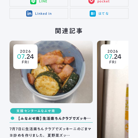
LINE
pocket
Linked in
はてな
関連記事
2026
2026
07
.24
07
.24
FRI
FRI
支援センターふなぶせ南
【ふなぶせ南】生活楽ちんクラブでズッキー
ニのごまマヨ炒めを作りました。
7月７日に生活楽ちんクラブでズッキーニのごまマ
ヨ炒めを作りました。 夏野菜ズッ…