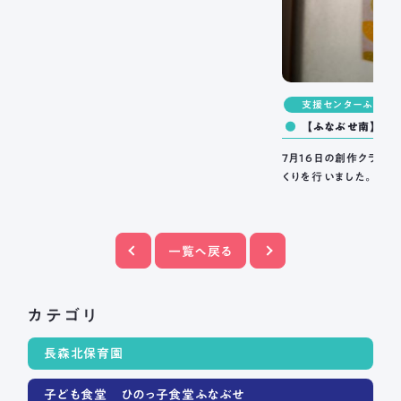
支援センターふなぶ
【ふなぶせ南】創
鈴を作りました。
7月16日の創作クラブ
くりを行い
一覧へ戻る
カテゴリ
長森北保育園
子ども食堂 ひのっ子食堂ふなぶせ