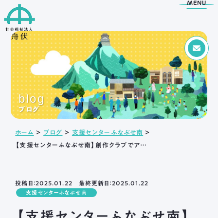
MENU
Menu
トップページ
blog
舟伏の取り組み
舟伏について
ブログ
生活訓練はばたき
ご挨拶
ホーム
＞
ブログ
＞
支援センターふなぶせ南
＞
支援センター
法人概要
【支援センターふなぶせ南】創作クラブでアロマワックスバー作りました。
工房はばたき
情報公開
清流障がい者就業 ・
アクセス
生活支援センターふなぶせ
岐阜市超短時間ワーク
投稿日：2025.01.22 最終更新日：2025.01.22
応援センター
支援センターふなぶせ南
日野保育園
【支援センターふなぶせ南】