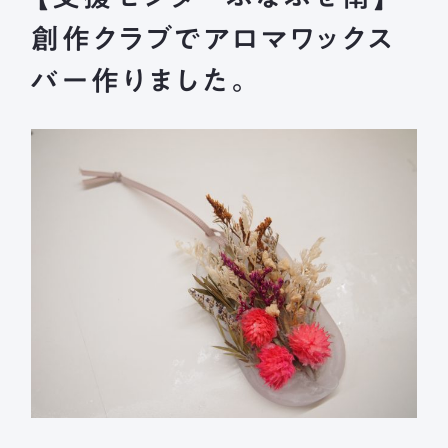
長森北保育園
創作クラブでアロマワックス
採用情報
募集要項
新着情報
ブログ
バー作りました。
メールフォームまたはお電話から、
お気軽にご連絡ください。
法人本部 TEL ： 058-244-0027
受付時間 ： 平日 9:00 ~ 17:00